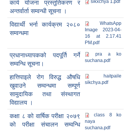
sikxchya 1.pdf
कार्य योजना प्रस्तुतिकरण र
अन्तर्वार्ता सम्वन्धी सूचना ।
WhatsApp
विद्यार्थी भर्ना कार्यक्रम २०८०
लालबन्दी नगरपालिकाको चौथो नगरपरिषद् मिति २०७३/९/१४ बाट स्विकृत आगामी आ.व.२०७४/०७५ को प्रस्तावित आयोजना तथा कार्यक्रमहरुको पूर्ण विवरण :-
Image 2023-04-
सम्वन्धमा
16 at 2.17.41
PM.pdf
लालबन्दी नगरपालिकाको चौथो नगरपरिषद् मिति २०७३/९/१४ बाट स्विकृत चालु आ.व.२०७३/०७४ को शंसोधित आयोजना तथा कार्यक्रमहरुको पूर्ण विवरण :-
pra a ko
प्रधानाध्यापकको पदपूर्ति गर्ने
suchana.pdf
लालबन्दी नगर कार्यपालिकाको राजश्व परामर्श समितिबाट पारित चालु आ.ब.२०७४÷०७५ को कर, शुल्क तथा दस्तुरहरुको विवरण
सम्वन्धि सूचना।
haitpaile
हात्तिपाइले रोग विरुद्ध औषधि
लालबन्दी नगरपालिकाको चौथो नगरपरिषद् २०७३/०९/१४ बाट स्विकृत चालु आ.ब.२०७३/०७४ तथा आगामी आ.ब.२०७४/०७५ को कर, शुल्क तथा दस्तुरहरुको विवरण
sikchya.pdf
खुवाउने सम्वन्धमा सम्पूर्ण
सामुदायिक तथा संस्थागत
विद्यालय ।
ब्याकहो लाेडर खरिद सम्बन्धी शिलबन्दी बाेलपत्र अाब्हानको सूचना ।।
class 8 ko
कक्षा ८ को वार्षिक परीक्षा २०७९
naya
को परीक्षा संचालन सम्वन्धि
suchana.pdf