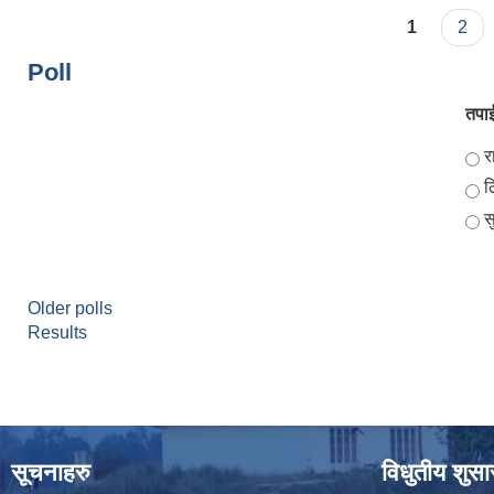
Pages
1
2
Poll
तपाई
Ch
र
ठ
स
Older polls
Results
सूचनाहरु
विधुतीय शुस